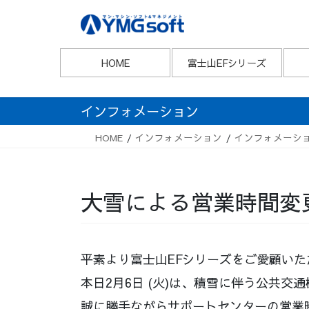
Skip
Skip
to
to
the
the
content
Navigation
HOME
富士山EFシリーズ
インフォメーション
HOME
インフォメーション
インフォメーシ
大雪による営業時間変
平素より富士山EFシリーズをご愛顧い
本日2月6日 (火)は、積雪に伴う公共交
誠に勝手ながらサポートセンターの営業