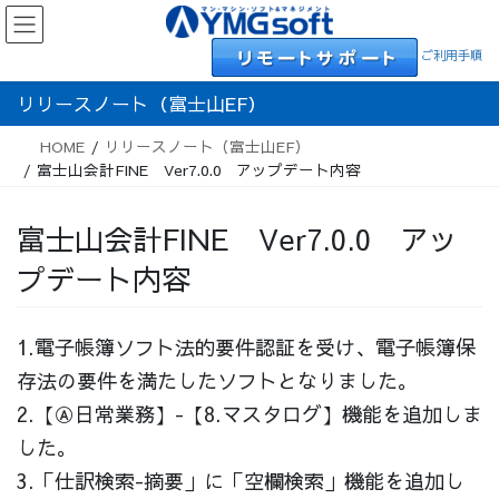
Skip
Skip
to
to
ご利用手順
the
the
content
Navigation
リリースノート（富士山EF）
HOME
リリースノート（富士山EF）
富士山会計FINE Ver7.0.0 アップデート内容
富士山会計FINE Ver7.0.0 アッ
プデート内容
1.電子帳簿ソフト法的要件認証を受け、電子帳簿保
存法の要件を満たしたソフトとなりました。
2.【Ⓐ日常業務】-【8.マスタログ】機能を追加しま
した。
3.「仕訳検索-摘要」に「空欄検索」機能を追加し