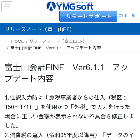
Skip
Skip
to
to
ご利用手順
the
the
content
Navigation
リリースノート（富士山EF）
HOME
リリースノート（富士山EF）
富士山会計FINE Ver6.1.1 アップデート内容
富士山会計FINE Ver6.1.1 アッ
プデート内容
1.仕訳入力時に「免税事業者からの仕入（税区：
150～171）」を使用かつ「外税」で入力を行った
場合に正しい金額が表示されない不具合を修正しま
した。
2.消費税の達人（令和05年度以降用）「データのイ