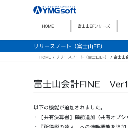
Skip
Skip
to
to
the
the
content
Navigation
HOME
富士山EFシリーズ
リリースノート（富士山EF）
HOME
リリースノート（富士山EF）
富士山会
富士山会計FINE Ver
以下の機能が追加されました。
・【共有決算書】機能追加（共有オプシ
・『所得税の達人』への連動機能を追加